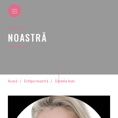
ECHIPA
NOASTRĂ
Acasă
Echipa noastră
Daniela Ioan