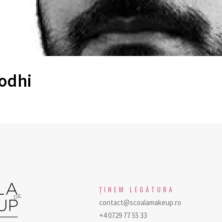
odhi
ŢINEM LEGĂTURA
contact@scoalamakeup.ro
+4 0729 77 55 33