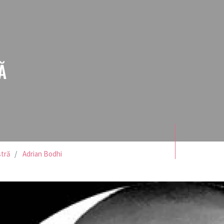
Ă
stră
Adrian Bodhi